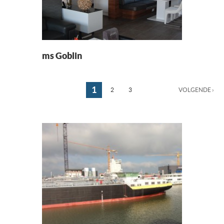
ms Goblin
1
2
3
VOLGENDE ›