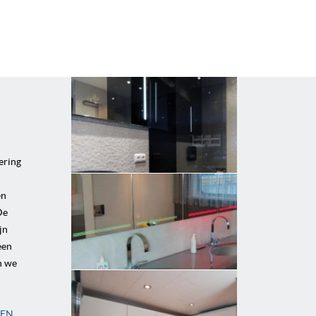
ering
en
De
jn
een
n we
GEN