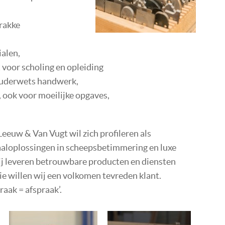
rakke
alen,
oor scholing en opleiding
ouderwets handwerk,
 ook voor moeilijke opgaves,
Leeuw & Van Vugt wil zich profileren als
taaloplossingen in scheepsbetimmering en luxe
ij leveren betrouwbare producten en diensten
tie willen wij een volkomen tevreden klant.
raak = afspraak’.