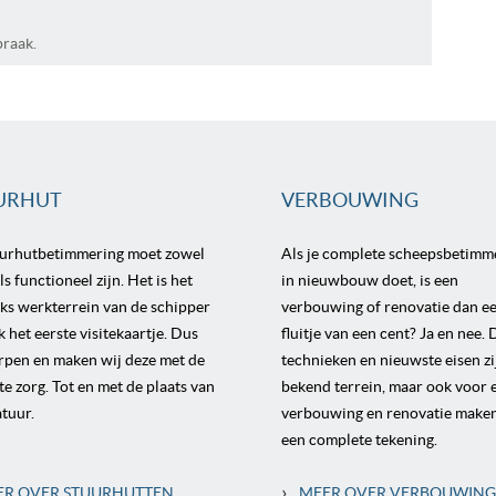
praak.
URHUT
VERBOUWING
uurhutbetimmering moet zowel
Als je complete scheepsbetimm
s functioneel zijn. Het is het
in nieuwbouw doet, is een
jks werkterrein van de schipper
verbouwing of renovatie dan e
k het eerste visitekaartje. Dus
fluitje van een cent? Ja en nee. 
pen en maken wij deze met de
technieken en nieuwste eisen zi
te zorg. Tot en met de plaats van
bekend terrein, maar ook voor 
tuur.
verbouwing en renovatie make
een complete tekening.
›
ER OVER STUURHUTTEN
MEER OVER VERBOUWIN