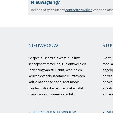
Nieuwsgierig?
Bel ons of gebruik het
contactformulier
voor een afs
NIEUWBOUW
STU
Gespecialiseerd als we zijn in luxe
De st
scheepsbetimmering, zijn ontwerp en
mooi al
inrichting van stuurhut, woning en
dageli
keuken evenals sanitaire ruimtes een
en vaa
kolfje naar onze hand. Met mooie
ontwer
ronde of strakke rechte hoeken, dat
groots
maakt voor ons geen verschil.
appara
›
›
MEER OVER NIEUWBOUW
ME