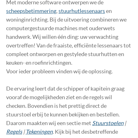
Met moderne software ontwerpen we de
NIEUWS EN NIEUWSBRIEVEN
scheepsbetimmering
,
stuurhutlessenaars
en
CONTACT
woninginrichting. Bij de uitvoering combineren we
computergestuurde machines met ouderwets
handwerk. Wij willen één ding: uw verwachting
overtreffen! Van de fraaiste, efficiënte lessenaars tot
compleet ontworpen en gestylede stuurhutten en
keuken- en roefinrichtingen.
Voor ieder probleem vinden wij de oplossing.
De ervaring leert dat de schipper of kapitein graag
vooraf de mogelijkheden ziet en de regels wil
checken. Bovendien is het prettig direct de
stuurstoel erbij te kunnen bekijken en bestellen.
Daarom maakten wij een sectie met
Stuurstoelen
|
Regels
|
Tekeningen
. Kijk bij het desbetreffende