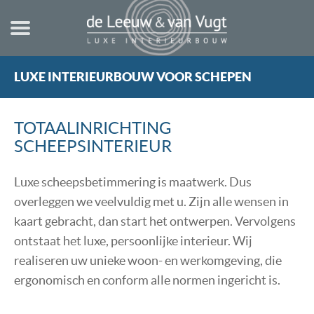
LUXE INTERIEURBOUW VOOR SCHEPEN
HOME
NIEUWBOUW
TOTAALINRICHTING
STUURHUT
SCHEEPSINTERIEUR
VERBOUWING
Luxe scheepsbetimmering is maatwerk. Dus
TECHNISCHE INFORMATIE
overleggen we veelvuldig met u. Zijn alle wensen in
TEKENINGEN
kaart gebracht, dan start het ontwerpen. Vervolgens
ontstaat het luxe, persoonlijke interieur. Wij
REGELS & NORMEN
realiseren uw unieke woon- en werkomgeving, die
REFERENTIES
ergonomisch en conform alle normen ingericht is.
OVER ONS