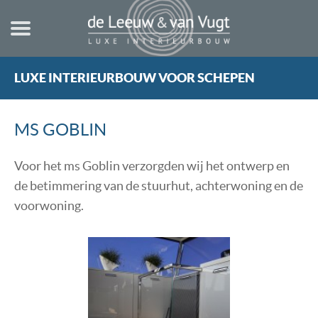
LUXE INTERIEURBOUW VOOR SCHEPEN
HOME
NIEUWBOUW
MS GOBLIN
STUURHUT
VERBOUWING
Voor het ms Goblin verzorgden wij het ontwerp en
de betimmering van de stuurhut, achterwoning en de
TECHNISCHE INFORMATIE
voorwoning.
TEKENINGEN
REGELS & NORMEN
REFERENTIES
OVER ONS