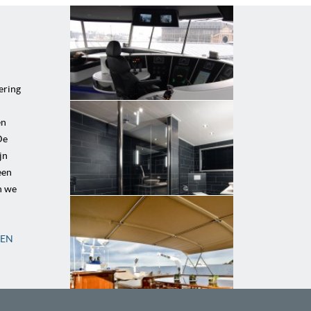
ering
en
De
jn
een
n we
GEN