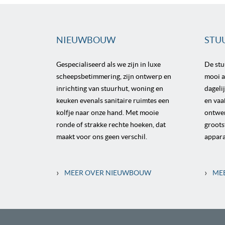
NIEUWBOUW
STU
Gespecialiseerd als we zijn in luxe
De st
scheepsbetimmering, zijn ontwerp en
mooi al
inrichting van stuurhut, woning en
dageli
keuken evenals sanitaire ruimtes een
en vaa
kolfje naar onze hand. Met mooie
ontwer
ronde of strakke rechte hoeken, dat
groots
maakt voor ons geen verschil.
appara
›
›
MEER OVER NIEUWBOUW
ME