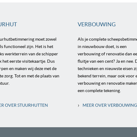
URHUT
VERBOUWING
uurhutbetimmering moet zowel
Als je complete scheepsbetimm
s functioneel zijn. Het is het
in nieuwbouw doet, is een
jks werkterrein van de schipper
verbouwing of renovatie dan e
k het eerste visitekaartje. Dus
fluitje van een cent? Ja en nee. 
pen en maken wij deze met de
technieken en nieuwste eisen zi
te zorg. Tot en met de plaats van
bekend terrein, maar ook voor 
tuur.
verbouwing en renovatie make
een complete tekening.
›
ER OVER STUURHUTTEN
MEER OVER VERBOUWIN