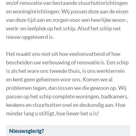
en/of renovatie van bestaande stuurhutinrichtingen
NIEUWS EN NIEUWSBRIEVEN
en woninginrichtingen. Wij passen deze aan de eisen
CONTACT
van deze tijd aan en zorgen voor een heerlijke woon-,
werk- en leefplek op het schip. Alsof het schip net
nieuw opgeleverd is.
Het maakt ons niet uit hoe veelomvattend of hoe
bescheiden uw verbouwing of renovatie is. Een schip
is als het ware ons tweede thuis, is ons werkterrein
en kent geen geheimen voor ons. Komen we al
problemen tegen, dan lossen we die gewoon op. Wij
passen op het schip complete woningen, badkamers,
keukens en stuurhutten snel en deskundig aan. Hoe
minder lang u stilligt, hoe liever het u is!
Nieuwsgierig?