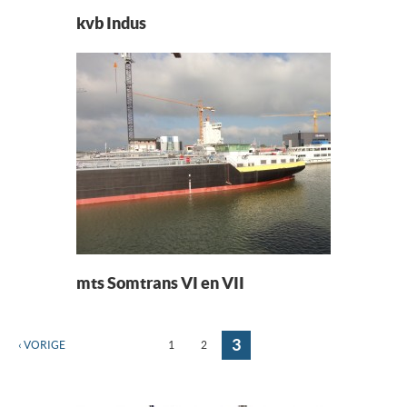
NIEUWS EN NIEUWSBRIEVEN
kvb Indus
CONTACT
mts Somtrans VI en VII
3
‹ VORIGE
1
2